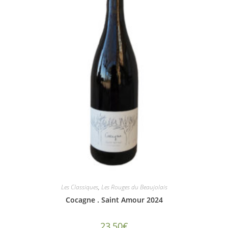
Les Classiques
,
Les Rouges du Beaujolais
Cocagne . Saint Amour 2024
23,50
€