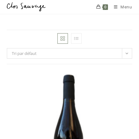
Menu
0
Tri par défaut