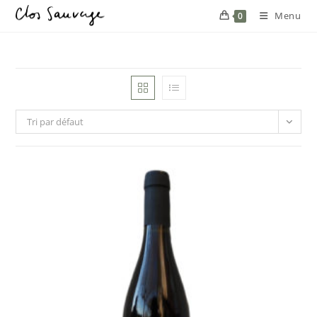
Menu
0
Tri par défaut