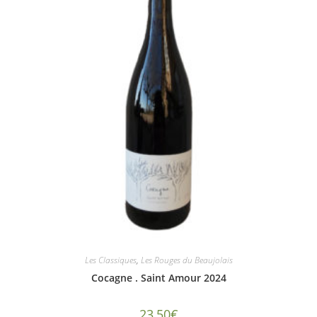
Les Classiques
,
Les Rouges du Beaujolais
Cocagne . Saint Amour 2024
23,50
€